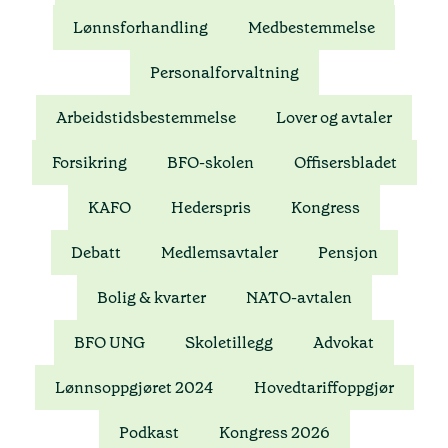
Lønnsforhandling
Medbestemmelse
BFO-skolen
Om BFO
Personalforvaltning
Arbeidstidsbestemmelse
Lover og avtaler
Siste nytt
Forsikring
BFO-skolen
Offisersbladet
Offisersbladet
KAFO
Hederspris
Kongress
KAFO
BFO UNG
Debatt
Medlemsavtaler
Pensjon
Tillitsvalgt
Bolig & kvarter
NATO-avtalen
Typer medlemskap
Kurskalender
BFO UNG
Skoletillegg
Advokat
Innmeldingsskjema
Lønnsoppgjøret 2024
Hovedtariffoppgjør
Kontakt oss
Podkast
Kongress 2026