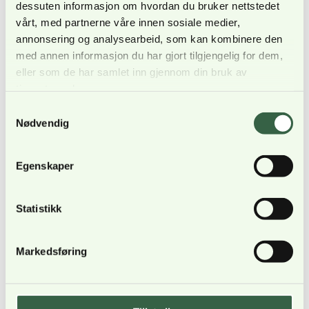
dessuten informasjon om hvordan du bruker nettstedet
vårt, med partnerne våre innen sosiale medier,
Nyheter - 11. april 2024
annonsering og analysearbeid, som kan kombinere den
Vil forlate Forsvaret før hun blir
med annen informasjon du har gjort tilgjengelig for dem,
pensjonist
eller som de har samlet inn gjennom din bruk av
tjenestene deres.
Silje Dalhaug sier det usikkert om hun jobber i
Samtykkevalg
Forsvaret om ti år.
Nødvendig
Les artikkel
Egenskaper
Statistikk
Markedsføring