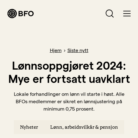
Bli medlem
Hva leter du etter?
Hjem
Siste nytt
Logg inn
Lønnsoppgjøret 2024:
Mye er fortsatt uavklart
Bli BFO-medlem
Verving
Lokale forhandlinger om lønn vil starte i høst. Alle
BFOs medlemmer er sikret en lønnsjustering på
Medlemsavtaler
minimum 0,75 prosent.
Forsikringer
Hva vi jobber for
Nyheter
Lønn, arbeidsvilkår & pensjon
Lønn, arbeidsvilkår og pensjon