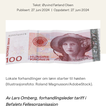
Tekst: Øyvind Førland Olsen
BFO-skolen
Publisert
27. juni 2024
Oppdatert
27. juni 2024
Om BFO
Siste nytt
Offisersbladet
KAFO
BFO UNG
Tillitsvalgt
Typer medlemskap
Lokale forhandlinger om lønn starter til høsten
Kurskalender
(Illustrasjonsfoto: Roland Magnusson/AdobeStock).
Innmeldingsskjema
Kontakt oss
Av Lars Omberg, forhandlingsleder tariff i
Befalets Fellesorganisasjon