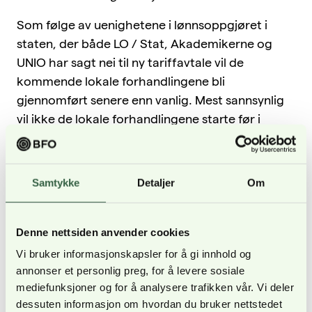
Som følge av uenighetene i lønnsoppgjøret i
staten, der både LO / Stat, Akademikerne og
UNIO har sagt nei til ny tariffavtale vil de
kommende lokale forhandlingene bli
gjennomført senere enn vanlig. Mest sannsynlig
vil ikke de lokale forhandlingene starte før i
oktober.
YS Stat har sagt ja til ny hovedtariffavtale,
Samtykke
Detaljer
Om
dermed vil alle BFOs medlemmer være sikret en
lønnsjustering på minimum 0,75 prosent
gjennom de sentrale forhandlingene i staten.
Denne nettsiden anvender cookies
Dette vil bli regulert med virkning per 1. mai og
Vi bruker informasjonskapsler for å gi innhold og
annonser et personlig preg, for å levere sosiale
vil bli etterbetalt når uenighetene ellers i staten
mediefunksjoner og for å analysere trafikken vår. Vi deler
er løst.
dessuten informasjon om hvordan du bruker nettstedet