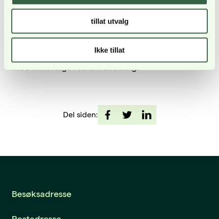
personlige lønnskrav også vil bli satt på vent til
utover høsten når uenigheten mellom LO,
tillat utvalg
Akademikerne og UNIO er løst.
Ikke tillat
Har du spørsmål til lønnsoppgjøret ta kontakt
med tillitsvalgt ved din avdeling.
Del siden:
Besøksadresse
Postadresse