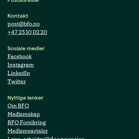
Kontakt
post@bfo.no
+47 23 10 02 20
Sosiale medier
Facebook
Instagram
LinkedIn
Twitter
Nyttige lenker
Om BFO
Medlemskap
BFO Forsikring
Medlemsavtaler