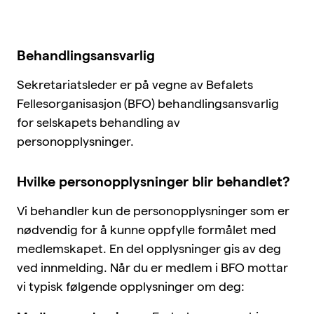
BFO-skolen
Om BFO
Behandlingsansvarlig
Sekretariatsleder er på vegne av Befalets
Siste nytt
Fellesorganisasjon (BFO) behandlingsansvarlig
for selskapets behandling av
Offisersbladet
personopplysninger.
KAFO
BFO UNG
Hvilke personopplysninger blir behandlet?
Tillitsvalgt
Vi behandler kun de personopplysninger som er
Typer medlemskap
nødvendig for å kunne oppfylle formålet med
Kurskalender
medlemskapet. En del opplysninger gis av deg
Innmeldingsskjema
ved innmelding. Når du er medlem i BFO mottar
Kontakt oss
vi typisk følgende opplysninger om deg: