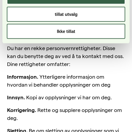
lenge det følger av lov, og der det oppstår et
særlig behov, f.eks. ved klager eller krav som
tillat utvalg
rettes mot oss eller av oss.
Ikke tillat
Dine personvernrettigheter
Du har en rekke personvernrettigheter. Disse
kan du benytte deg av ved å ta kontakt med oss.
Dine rettigheter omfatter:
Informasjon.
Ytterligere informasjon om
hvordan vi behandler opplysninger om deg
Innsyn.
Kopi av opplysninger vi har om deg.
Korrigering.
Rette og supplere opplysninger om
deg.
Sletting.
Be om sletting av opplysninger som vi