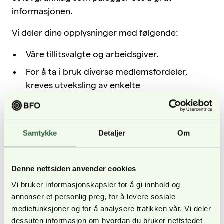
informasjonen.
Vi deler dine opplysninger med følgende:
Våre tillitsvalgte og arbeidsgiver.
For å ta i bruk diverse medlemsfordeler,
kreves utveksling av enkelte
personopplysninger med våre
fordelsleverandører for å bekrefte et aktivt
BFO medlemskap. Omfanget av disse
Samtykke
Detaljer
Om
opplysningene holdes på et absolutt
minimum og reguleres av egne
databehandleravtaler iht. gjeldende lovverk
Denne nettsiden anvender cookies
og anbefalinger fra Datatilsynet. All
Vi bruker informasjonskapsler for å gi innhold og
behandling av personopplysninger som vi
annonser et personlig preg, for å levere sosiale
foretar skjer innenfor EU/EØS-området.
mediefunksjoner og for å analysere trafikken vår. Vi deler
dessuten informasjon om hvordan du bruker nettstedet