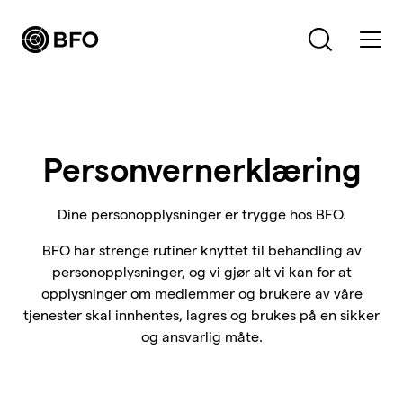
Bli medlem
Hva leter du etter?
Personvernerklæring
Logg inn
Dine personopplysninger er trygge hos BFO.
Bli BFO-medlem
BFO har strenge rutiner knyttet til behandling av
Verving
personopplysninger, og vi gjør alt vi kan for at
opplysninger om medlemmer og brukere av våre
Medlemsavtaler
tjenester skal innhentes, lagres og brukes på en sikker
Forsikringer
og ansvarlig måte.
Hva vi jobber for
Lønn, arbeidsvilkår og pensjon