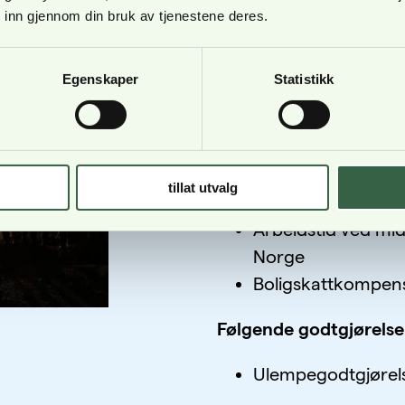
 inn gjennom din bruk av tjenestene deres.
de viktigste som treffe
er:
Egenskaper
Statistikk
Følgende tillegg, ytels
tatt ut av avtalen:
tillat utvalg
Kompensasjonstill
Arbeidstid ved midl
Norge
Boligskattkompen
Følgende godtgjørelse 
Ulempegodtgjørel