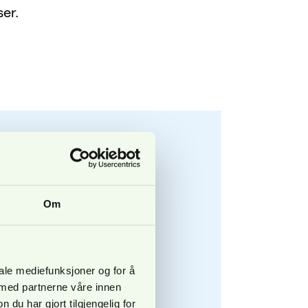
ser.
ale fra
Om
023
iale mediefunksjoner og for å
 med partnerne våre innen
endringer i avtalen, og
u har gjort tilgjengelig for