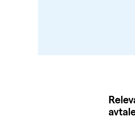
Relev
avtal