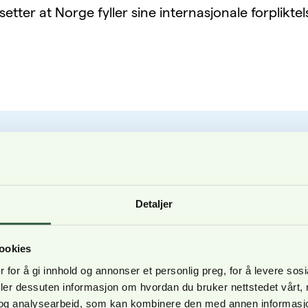
etter at Norge fyller sine internasjonale forpliktel
NATO-avt
Detaljer
august 2
ookies
 for å gi innhold og annonser et personlig preg, for å levere sos
deler dessuten informasjon om hvordan du bruker nettstedet vårt,
Det er gjort vesentlige 
og analysearbeid, som kan kombinere den med annen informasjon d