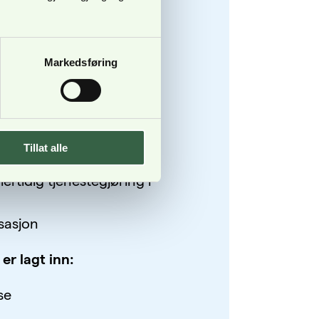
r flest tjenestegjørende
Markedsføring
er og godtgjørelser er
Tillat alle
egg
ertidig tjenestegjøring i
sasjon
er lagt inn:
se