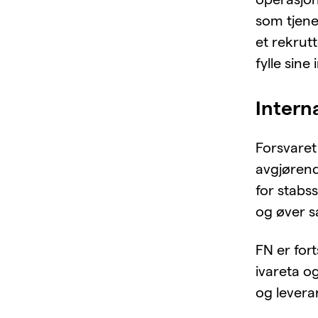
som tjenes
et rekrut
fylle sine
Intern
Forsvaret 
avgjørend
for stabss
og øver s
FN er for
ivareta o
og levera