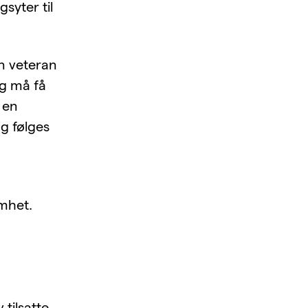
syter til
n veteran
og må få
 en
og følges
omhet.
tilsatte