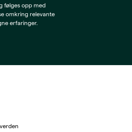
 og følges opp med
nse omkring relevante
gne erfaringer.
r verden