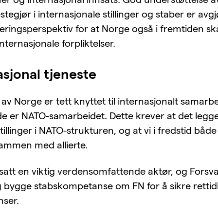
tegjør i internasjonale stillinger og staber er avg
teringsperspektiv for at Norge også i fremtiden s
 internasjonale forpliktelser.
asjonal tjeneste
av Norge er tett knyttet til internasjonalt samarbe
e er NATO-samarbeidet. Dette krever at det legges 
tillinger i NATO-strukturen, og at vi i fredstid båd
ammen med allierte.
tsatt en viktig verdensomfattende aktør, og Forsv
g bygge stabskompetanse om FN for å sikre rettidig
nser.