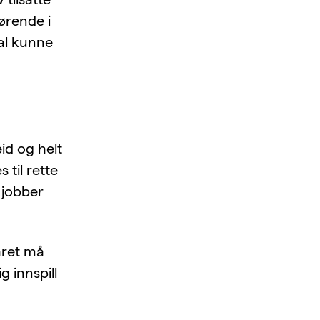
jørende i
kal kunne
id og helt
til rette
e jobber
aret må
 innspill