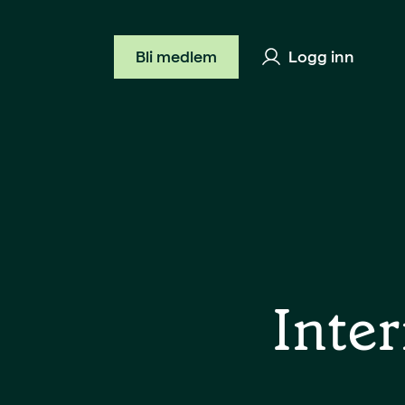
Bli medlem
Logg inn
Bli BFO-medlem
Hva l
Verving
Medlemsavtaler
Inte
Forsikringer
Hva vi jobber for