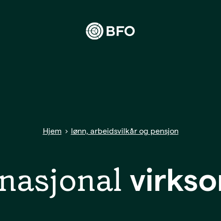
eter du etter?
Siste nytt
Offisersbladet
Hjem
lønn, arbeidsvilkår og pensjon
KAFO
rnasjonal
BFO UNG
virks