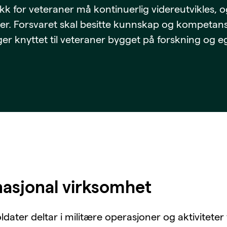
tikk for veteraner må kontinuerlig videreutvikles,
 pensjon
rser. Forsvaret skal besitte kunnskap og kompeta
ger knyttet til veteraner bygget på forskning og e
nasjonal virksomhet
ldater deltar i militære operasjoner og aktivitete