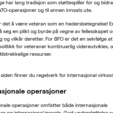
e har lang tradisjon som støttespiller for og bidrag
TO-operasjoner og til annen innsats ute.
 det å være veteran som en hedersbetegnelse! E
på seg en plikt og byrde på vegne av fellesskapet 
 og vilkår deretter. For BFO er det en selvfølge at
politikk for veteraner kontinuerlig videreutvikles, 
ilstrekkelige ressurser.
siden finner du regelverk for internasjonal virks
asjonale operasjoner
onale operasjoner omfatter både internasjonale
er og internasjonal innsats. God understøttelse av 