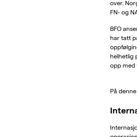
over. Norg
FN- og NA
BFO anser
har tatt 
oppfølging
helhetlig 
opp med t
På denne 
Intern
Internasj
operasjon