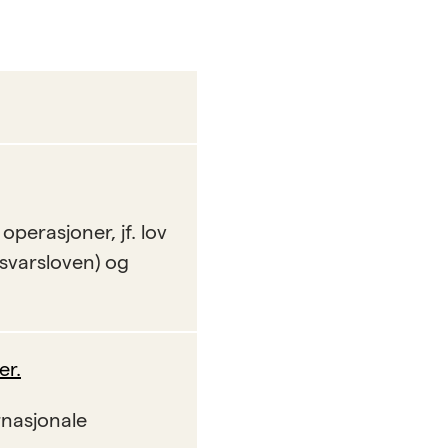
operasjoner, jf. lov
rsvarsloven) og
er.
rnasjonale