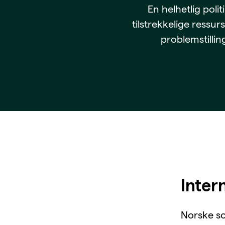
En helhetlig poli
Lønn, arbeidsvilkår og
tilstrekkelige ressu
problemstillin
BFO-skolen
Om BFO
Inter
Norske so