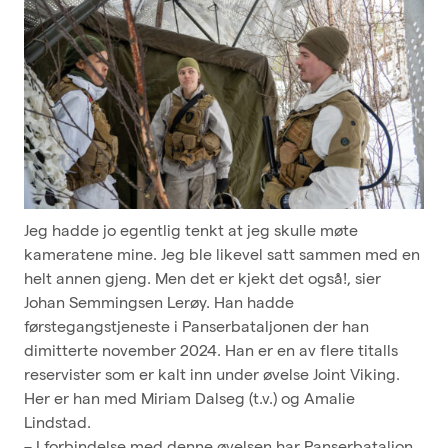
Jeg hadde jo egentlig tenkt at jeg skulle møte
kameratene mine. Jeg ble likevel satt sammen med en
helt annen gjeng. Men det er kjekt det også!, sier
Johan Semmingsen Lerøy. Han hadde
førstegangstjeneste i Panserbataljonen der han
dimitterte november 2024. Han er en av flere titalls
reservister som er kalt inn under øvelse Joint Viking.
Her er han med Miriam Dalseg (t.v.) og Amalie
Lindstad.
– I forbindelse med denne øvelsen har Panserbataljon