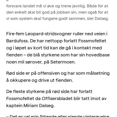
forsvare landet må vi øve og trene jevnlig. Både for at
den enkelt skal bli god på jobben sin, men også for at
vi som system skal fungere godt sammen, sier Dalseg.
Fire-fem Leopard-stridsvogner ruller ned veien i
Bardufoss. De har nettopp forlatt Fossmofeltet
og i løpet av kort tid kan de gå i kontakt med
fienden – de blå styrkene som har sin hovedbase
noen mil sørover, på Setermoen.
Rød side er på offensiven og har som målsetning
å okkupere og drive ut fienden.
De fleste styrkene på rød side har forlatt
Fossmofeltet da Offisersbladet blir tatt imot av
kaptein Miriam Dalseg.
– Det er vel min åttende eller niende vinterøvelse.