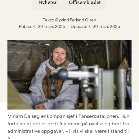
Nyheter
Offisersbladet
BFO-skolen
Om BFO
Tekst: Øyvind Førland Olsen
Publisert
29. mars 2025
Oppdatert
29. mars 2025
Siste nytt
Offisersbladet
KAFO
BFO UNG
Tillitsvalgt
Typer medlemskap
Kurskalender
Innmeldingsskjema
Miriam Dalseg er kompanisjef i Panserbataljonen. Hun
forteller at det er godt å komme på øvelse og bort fra
Kontakt oss
administrative oppgaver. – Hvis vi skal være i stand til
å