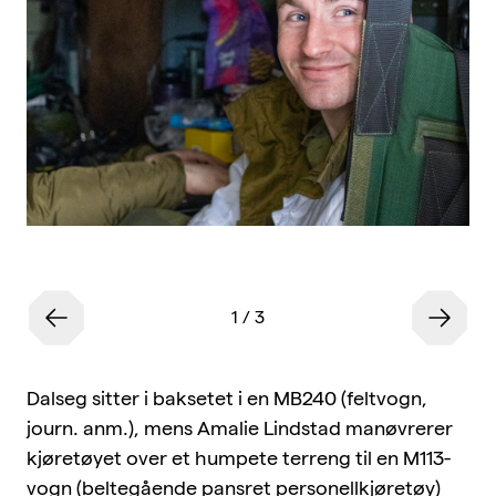
1
/
3
Dalseg sitter i baksetet i en MB240 (feltvogn,
journ. anm.), mens Amalie Lindstad manøvrerer
kjøretøyet over et humpete terreng til en M113-
vogn (beltegående pansret personellkjøretøy)