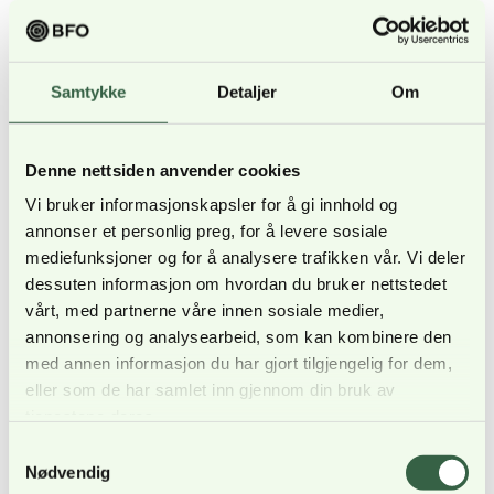
– Det er en bevisst nedprioritering av tradisjonell
øvingsaktivitet i år, til fordel
for lagerfylling. Dette blir et år med lavt antall
Samtykke
Detaljer
Om
øvingsdøgn i Hæren, sa forsvarssjefen
til VG i
slutten av februar.
Denne nettsiden anvender cookies
Overfor VG utrykte også leder i Befalets
Vi bruker informasjonskapsler for å gi innhold og
Fellesorganisasjon, Dag Stutlien, bekymring for
annonser et personlig preg, for å levere sosiale
at det øvelsesaktiviteten blir lavere dette året.
mediefunksjoner og for å analysere trafikken vår. Vi deler
dessuten informasjon om hvordan du bruker nettstedet
Ved en reduksjon i øvelsesaktiviteten i Forsvaret,
vårt, med partnerne våre innen sosiale medier,
kan man svekke kompetansen og beredskapen
annonsering og analysearbeid, som kan kombinere den
med annen informasjon du har gjort tilgjengelig for dem,
til Forsvaret. Det også føre til at ansatte slutter,
eller som de har samlet inn gjennom din bruk av
sa Stutlien.
tjenestene deres.
Samtykkevalg
– Det er en forventning, spesielt blant de yngre,
Nødvendig
at de får øve og trene sine ferdigheter.