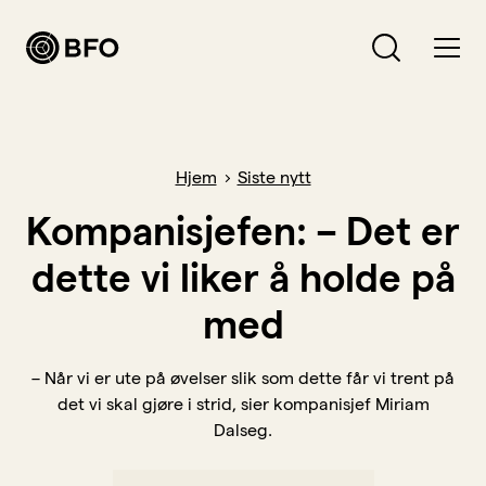
Bli medlem
Hva leter du etter?
Hjem
Siste nytt
Logg inn
Kompanisjefen: – Det er
dette vi liker å holde på
Bli BFO-medlem
med
Verving
Medlemsavtaler
– Når vi er ute på øvelser slik som dette får vi trent på
Forsikringer
det vi skal gjøre i strid, sier kompanisjef Miriam
Dalseg.
Hva vi jobber for
Lønn, arbeidsvilkår og pensjon