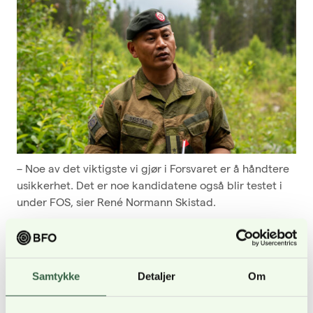
– Noe av det viktigste vi gjør i Forsvaret er å håndtere
usikkerhet. Det er noe kandidatene også blir testet i
under FOS, sier René Normann Skistad.
Båreløp i skyttergravene
I skyttergravene har ett av lagene funnet veien
Samtykke
Detaljer
Om
ut, og de bærer med seg «pasienten» vekk fra
fare. Gjennom hele øvelsen står flere selektører