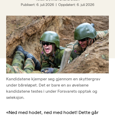
Publisert
6. juli 2026
Oppdatert
6. juli 2026
BFO-skolen
Om BFO
Siste nytt
Offisersbladet
KAFO
BFO UNG
Tillitsvalgt
Typer medlemskap
Kandidatene kjemper seg gjennom en skyttergrav
under båreløpet. Det er bare en av øvelsene
Kurskalender
kandidatene testes i under Forsvarets opptak og
Innmeldingsskjema
seleksjon.
Kontakt oss
«Ned med hodet, ned med hodet! Dette går