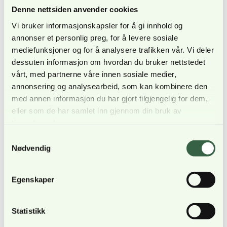
Denne nettsiden anvender cookies
og noterer.
Vi bruker informasjonskapsler for å gi innhold og
annonser et personlig preg, for å levere sosiale
mediefunksjoner og for å analysere trafikken vår. Vi deler
dessuten informasjon om hvordan du bruker nettstedet
vårt, med partnerne våre innen sosiale medier,
annonsering og analysearbeid, som kan kombinere den
med annen informasjon du har gjort tilgjengelig for dem,
eller som de har samlet inn gjennom din bruk av
tjenestene deres.
Samtykkevalg
Nødvendig
Egenskaper
«Ned med hodet»! . Under FOS ropes det tydelige
Statistikk
ordre om å holde hodet lavt. De som ikke lytter får