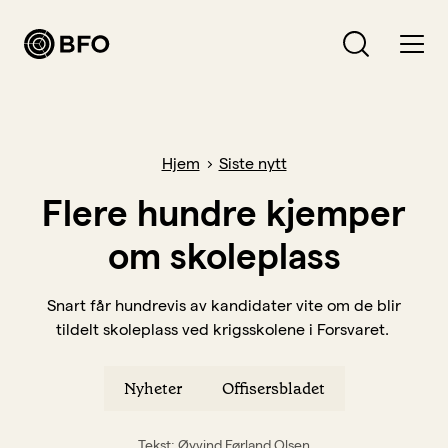
Bli medlem
Hva leter du etter?
Hjem
Siste nytt
Logg inn
Flere hundre kjemper
om skoleplass
Bli BFO-medlem
Verving
Snart får hundrevis av kandidater vite om de blir
tildelt skoleplass ved krigsskolene i Forsvaret.
Medlemsavtaler
Forsikringer
Nyheter
Offisersbladet
Hva vi jobber for
Lønn, arbeidsvilkår og pensjon
Tekst: Øyvind Førland Olsen