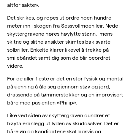
altfor sakte».
Det skrikes, og ropes ut ordre noen hundre
meter inn i skogen fra Sessvollmoen leir. Nede i
skyttergravene høres høylytte stønn, mens
skitne og slitne ansikter skimtes bak svarte
solbriller. Enkelte klarer likevel å trekke på
smilebåndet samtidig som de blir beordret
videre.
For de aller fleste er det en stor fysisk og mental
påkjenning å åle seg gjennom støv og jord,
drassende på tømmerstokker og en improvisert
båre med pasienten «Philip».
Like ved siden av skyttergraven dundrer et
høytaleranlegg ut lyden av skuddsalver. Det er
båreløp og kandidatene skal lagsvis og