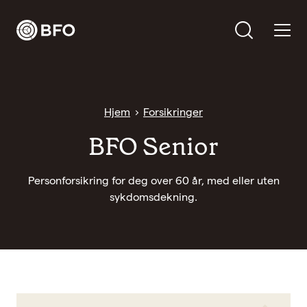
Bli medlem
Hva leter du etter?
Hjem
Forsikringer
Logg inn
BFO Senior
Bli BFO-medlem
Personforsikring for deg over 60 år, med eller uten
sykdomsdekning.
Verving
Medlemsavtaler
Forsikringer
Hva vi jobber for
Lønn, arbeidsvilkår og pensjon