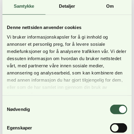
anse som pensjonsgivende variabel
Samtykke
Detaljer
Om
inntekt.
For inntekt fra 1. januar 2020 er det ingen
Denne nettsiden anvender cookies
begrensning på beløpet som gir
Vi bruker informasjonskapsler for å gi innhold og
opptjening til pensjon.
annonser et personlig preg, for å levere sosiale
mediefunksjoner og for å analysere trafikken vår. Vi deler
Beløpet som gir opptjening til pensjon er
dessuten informasjon om hvordan du bruker nettstedet
begrenset til 66.000 kroner per år for
vårt, med partnerne våre innen sosiale medier,
inntekt før 1.1 2020.
annonsering og analysearbeid, som kan kombinere den
med annen informasjon du har gjort tilgjengelig for dem,
eller som de har samlet inn gjennom din bruk av
tjenestene deres.
Samtykkevalg
Viktig bidrag
Nødvendig
Stutlien forteller at bidraget fra Eirik Hansen og
Charles Blålid, som har vært parter i saken, har
Egenskaper