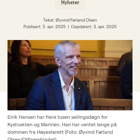
Nyheter
BFO-skolen
Om BFO
Tekst: Øyvind Førland Olsen
Publisert
3. apr. 2025
Oppdatert
3. apr. 2025
Siste nytt
Offisersbladet
KAFO
BFO UNG
Tillitsvalgt
Typer medlemskap
Kurskalender
Innmeldingsskjema
Eirik Hansen har flere tusen seilingsdøgn for
Kystvakten og Marinen. Han har ventet lenge på
Kontakt oss
dommen fra Høyesterett (Foto: Øyvind Førland
Olsen/Offisersbladet).