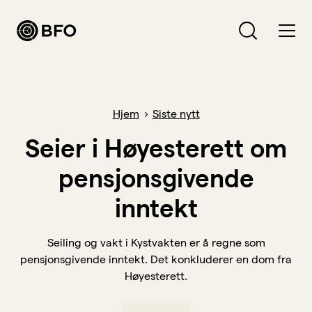
Bli medlem
Hva leter du etter?
Hjem
Siste nytt
Logg inn
Seier i Høyesterett om
pensjonsgivende
Bli BFO-medlem
inntekt
Verving
Medlemsavtaler
Seiling og vakt i Kystvakten er å regne som
Forsikringer
pensjonsgivende inntekt. Det konkluderer en dom fra
Høyesterett.
Hva vi jobber for
Lønn, arbeidsvilkår og pensjon