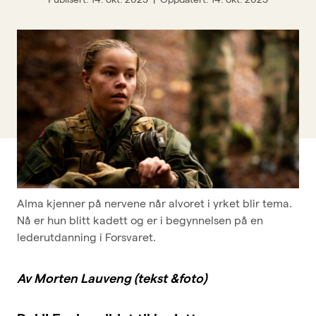
BFO-skolen
Om BFO
Siste nytt
Offisersbladet
KAFO
BFO UNG
Tillitsvalgt
Alma kjenner på nervene når alvoret i yrket blir tema.
Typer medlemskap
Nå er hun blitt kadett og er i begynnelsen på en
Kurskalender
lederutdanning i Forsvaret.
Innmeldingsskjema
Av Morten Lauveng (tekst &foto)
Kontakt oss