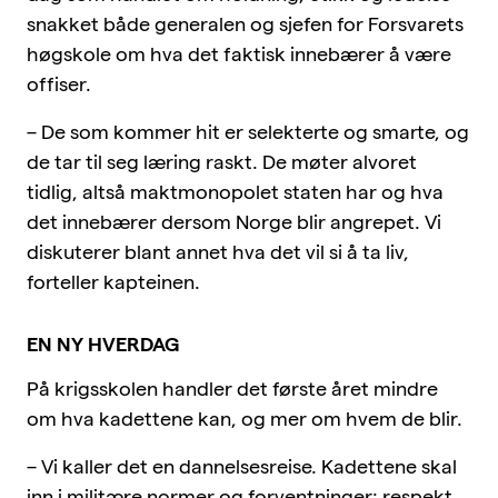
snakket både generalen og sjefen for Forsvarets
høgskole om hva det faktisk innebærer å være
offiser.
– De som kommer hit er selekterte og smarte, og
de tar til seg læring raskt. De møter alvoret
tidlig, altså maktmonopolet staten har og hva
det innebærer dersom Norge blir angrepet. Vi
diskuterer blant annet hva det vil si å ta liv,
forteller kapteinen.
EN NY HVERDAG
På krigsskolen handler det første året mindre
om hva kadettene kan, og mer om hvem de blir.
– Vi kaller det en dannelsesreise. Kadettene skal
inn i militære normer og forventninger: respekt,