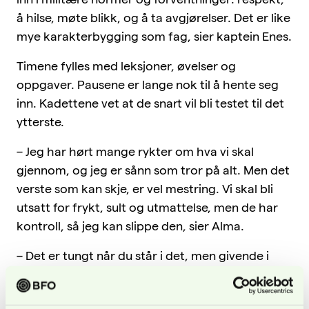
å hilse, møte blikk, og å ta avgjørelser. Det er like
mye karakterbygging som fag, sier kaptein Enes.
Timene fylles med leksjoner, øvelser og
oppgaver. Pausene er lange nok til å hente seg
inn. Kadettene vet at de snart vil bli testet til det
ytterste.
– Jeg har hørt mange rykter om hva vi skal
gjennom, og jeg er sånn som tror på alt. Men det
verste som kan skje, er vel mestring. Vi skal bli
utsatt for frykt, sult og utmattelse, men de har
kontroll, så jeg kan slippe den, sier Alma.
– Det er tungt når du står i det, men givende i
etterkant. Jeg gruer meg ikke så mye nå, men vil
nok kjenne på det uka før stridskurset. Jeg