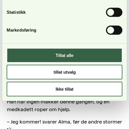
Statistikk
Markedsføring
Timene fylles med leksjoner, øvelser og oppgaver.
Pausene er lange nok til å hente seg inn. Kadettene
vet at de snart vil bli testet til det ytterste.
Tillat alle
FELLESSKAP I FOKUS
tillat utvalg
Tilbake på treningsfeltet skinner sola mellom
trekronene. Bakken er fortsatt fuktig etter
Ikke tillat
nattens regn. Pelle ligger «skadet» på bakken.
Han har ingen makker denne gangen, og en
medkadett roper om hjelp.
– Jeg kommer! svarer Alma, før de andre stormer