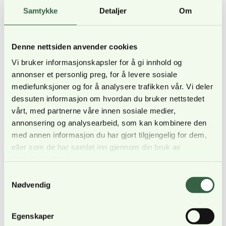
gleder meg til å komme i gang med felt og
Samtykke
Detaljer
Om
øvelser, sier Pelle.
For Pelle handler det om å balansere ambisjoner
Denne nettsiden anvender cookies
opp mot faren for å bli skadet. Han har akkurat
Vi bruker informasjonskapsler for å gi innhold og
fått av gipsen, og fått klarsignal fra legen.
annonser et personlig preg, for å levere sosiale
– Jeg må være smart og ta litt hensyn til foten,
mediefunksjoner og for å analysere trafikken vår. Vi deler
dessuten informasjon om hvordan du bruker nettstedet
men jeg vil ikke gå glipp av noe. Det er lange
vårt, med partnerne våre innen sosiale medier,
dager, med mye spennende innhold. Når kvelden
annonsering og analysearbeid, som kan kombinere den
kommer gleder du deg til å hoppe i senga, sier
med annen informasjon du har gjort tilgjengelig for dem,
han.
eller som de har samlet inn gjennom din bruk av
tjenestene deres.
Samtykkevalg
Nødvendig
Egenskaper