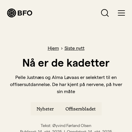
Bli medlem
Hva leter du etter?
Hjem
Siste nytt
Logg inn
Nå er de kadetter
Bli BFO-medlem
Pelle Justnæs og Alma Løvaas er selektert til en
offisersutdannelse. De har kjent på nervene, på hver
Verving
sin måte
Medlemsavtaler
Nyheter
Offisersbladet
Forsikringer
Hva vi jobber for
Tekst: Øyvind Førland Olsen
Lønn, arbeidsvilkår og pensjon
Publisert
14. okt. 2025
Oppdatert
14. okt. 2025