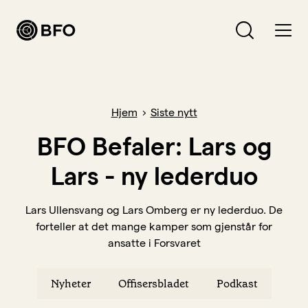
Bli medlem
Hva leter du etter?
Hjem
Siste nytt
Logg inn
BFO Befaler: Lars og
Lars - ny lederduo
Bli BFO-medlem
Verving
Lars Ullensvang og Lars Omberg er ny lederduo. De
forteller at det mange kamper som gjenstår for
Medlemsavtaler
ansatte i Forsvaret
Forsikringer
Hva vi jobber for
Nyheter
Offisersbladet
Podkast
Lønn, arbeidsvilkår og pensjon