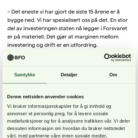
– Det eneste vi har gjort de siste 15 årene er å
bygge ned. Vi har spesialisert oss på det. En stor
del av investeringen staten nå legger i Forsvaret
er på materiell. Det gjør at marginen mellom
investering og drift er en utfordring.
– For å være best på det vi skal gjøre så må vi øve
og trene på det hver eneste dag, sier Lars
Ullensvang i podkasten BFO Befaler.
Samtykke
Detaljer
Om
Lytt til episoden her
Denne nettsiden anvender cookies
Han ble valgt som ny leder Befalets
Vi bruker informasjonskapsler for å gi innhold og
Fellesorganisasjon under BFOs 13. ordinære
annonser et personlig preg, for å levere sosiale
kongress torsdag 11. juni.
mediefunksjoner og for å analysere trafikken vår. Vi deler
dessuten informasjon om hvordan du bruker nettstedet
Lars Omberg er nestleder i BFO, og sammen
vårt, med partnerne våre innen sosiale medier,