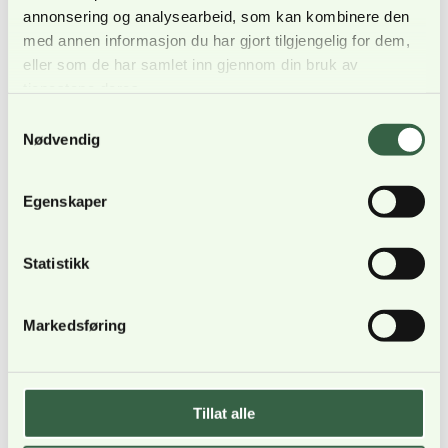
utgjør de den nye politiske ledelsen.
annonsering og analysearbeid, som kan kombinere den
med annen informasjon du har gjort tilgjengelig for dem,
eller som de har samlet inn gjennom din bruk av
tjenestene deres.
Samtykkevalg
Nødvendig
Egenskaper
Statistikk
Markedsføring
Lars Ullensvang (t.v.) og Lars Omberg utgjør den
nye lederduoen i BFO (Foto: Øyvind Førland
Olsen/Offisersbladet).
Tillat alle
– Jeg prøver også å formidle til arbeidsgiver at