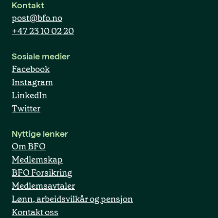
Kontakt
post@bfo.no
+47 23 10 02 20
Sosiale medier
Facebook
Instagram
LinkedIn
Twitter
Nyttige lenker
Om BFO
Medlemskap
BFO Forsikring
Medlemsavtaler
Lønn, arbeidsvilkår og pensjon
Kontakt oss