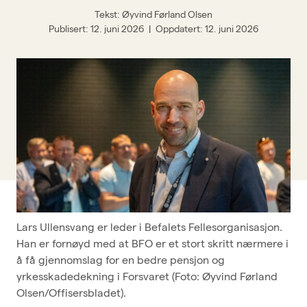
Tekst: Øyvind Førland Olsen
BFO-skolen
Publisert
12. juni 2026
Oppdatert
12. juni 2026
Om BFO
Siste nytt
Offisersbladet
KAFO
BFO UNG
Tillitsvalgt
Typer medlemskap
Lars Ullensvang er leder i Befalets Fellesorganisasjon.
Kurskalender
Han er fornøyd med at BFO er et stort skritt nærmere i
Innmeldingsskjema
å få gjennomslag for en bedre pensjon og
Kontakt oss
yrkesskadedekning i Forsvaret (Foto: Øyvind Førland
Olsen/Offisersbladet).