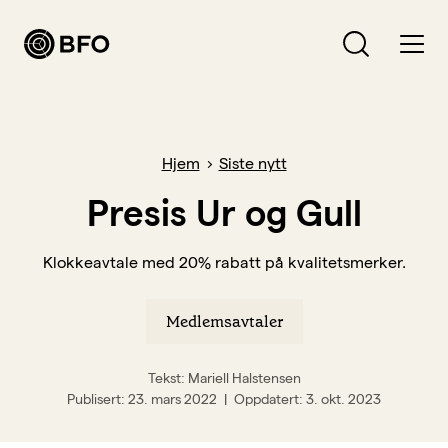
Bli medlem
Hva leter du etter?
Hjem
Siste nytt
Logg inn
Presis Ur og Gull
Bli BFO-medlem
Klokkeavtale med 20% rabatt på kvalitetsmerker.
Verving
Medlemsavtaler
Medlemsavtaler
Forsikringer
Tekst: Mariell Halstensen
Publisert
23. mars 2022
Oppdatert
3. okt. 2023
Hva vi jobber for
Lønn, arbeidsvilkår og pensjon