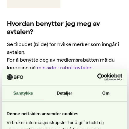
Hvordan benytter jeg meg av
avtalen?
Se tilbudet (bilde) for hvilke merker som inngår i
avtalen.
For å benytte deg av medlemsrabatten må du
logge inn på
min side - rabattavtaler
.
Tilbudet gjelder kun den nevnte butikken.
Er du i utlandet og skal ha fritak for moms, ta
Samtykke
Detaljer
Om
kontakt med butikken direkte for bestilling.
Denne nettsiden anvender cookies
Vi bruker informasjonskapsler for å gi innhold og